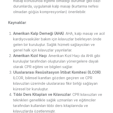
masajı konusunda eğitimli olmadığı durumlar gibi bazı
durumlarda, uygulamalı kalp masajı (kurtarma nefesi
olmadan göğüs kompresyonları) önerilebilir.
Kaynaklar
:
Amerikan Kalp Derneği (AHA)
: AHA, kalp masajı ve acil
kardiyovasküler bakım için kılavuzlar belirleyen önde
gelen bir kuruluştur. Sağlık hizmeti sağlayıcıları ve
genel halk için kılavuzlar yayınlarlar.
Amerikan Kızıl Haçı
: Amerikan Kızıl Haçı da AHA gibi
kuruluşlar tarafından oluşturulan yönergelere dayalı
olarak CPR eğitimi ve bilgileri sağlar.
Uluslararası Resüsitasyon İrtibat Komitesi (ILCOR)
:
ILCOR, bilimsel kanıtları gözden geçiren ve CPR
kılavuzları üzerinde uluslararası fikir birliği sağlayan
küresel bir kuruluştur.
Tıbbi Ders Kitapları ve Kılavuzlar
: CPR kılavuzları ve
teknikleri genellikle sağlık uzmanları ve eğitimciler
tarafından kullanılan tıbbi ders kitaplarında ve
kılavuzlarda özetlenmiştir.