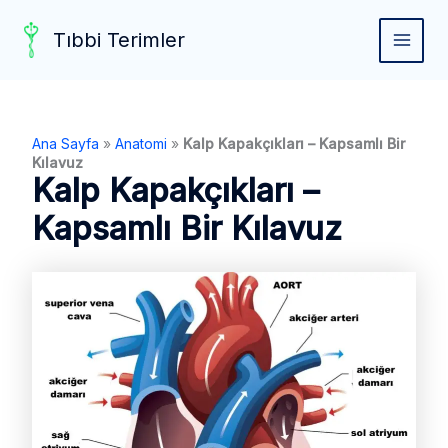
Skip
to
Tıbbi Terimler
MAIN
content
MEN
Ana Sayfa
»
Anatomi
»
Kalp Kapakçıkları – Kapsamlı Bir
Kılavuz
Kalp Kapakçıkları –
Kapsamlı Bir Kılavuz