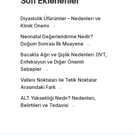
Son Eklenenler
Diyastolik Üfürümler – Nedenleri ve
Klinik Önemi
Neonatal Değerlendirme Nedir?
Doğum Sonrası İlk Muayene
Bacakta Ağrı ve Şişlik Nedenleri: DVT,
Enfeksiyon ve Diğer Önemli
Sebepler
Valleix Noktaları ile Tetik Noktalar
Arasındaki Fark
ALT Yüksekliği Nedir? Nedenleri,
Belirtileri ve Tedavisi