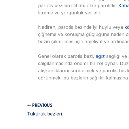
parotis bezinin iltihabı olan parotittir.
Kaba
titreme ve yorgunluk yer alır.
Nadiren, parotis bezinde iyi huylu veya
k
çiğneme ve konuşma güçlüğüne neden olabi
bezin çıkarılması için ameliyat ve ardından 
Genel olarak parotis bezi,
ağız
sağlığı ve 
salgılanmasında önemli bir rol oynar. Düzen
alışkanlıklarını sürdürmek ve parotis bez
görünmek, bu bezlerin sağlıklı kalmasına 
PREVIOUS
Tükürük bezleri