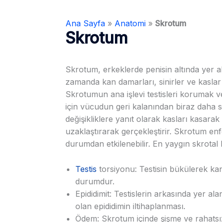
Ana Sayfa
»
Anatomi
»
Skrotum
Skrotum
Skrotum, erkeklerde penisin altında yer ala
zamanda kan damarları, sinirler ve kaslar gi
Skrotumun ana işlevi testisleri korumak ve
için vücudun geri kalanından biraz daha s
değişikliklere yanıt olarak kasları kasarak
uzaklaştırarak gerçekleştirir. Skrotum en
durumdan etkilenebilir. En yaygın skrotal h
Testis
torsiyonu: Testisin bükülerek kan 
durumdur.
Epididimit: Testislerin arkasında yer a
olan epididimin iltihaplanması.
Ödem: Skrotum içinde şişme ve rahatsız