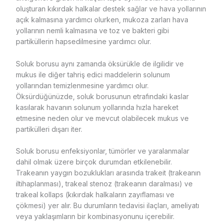
oluşturan kıkırdak halkalar destek sağlar ve hava yollarının
açık kalmasına yardımcı olurken, mukoza zarları hava
yollarının nemli kalmasına ve toz ve bakteri gibi
partiküllerin hapsedilmesine yardımcı olur.
Soluk borusu aynı zamanda öksürükle de ilgilidir ve
mukus ile diğer tahriş edici maddelerin solunum
yollarından temizlenmesine yardımcı olur.
Öksürdüğünüzde, soluk borusunun etrafındaki kaslar
kasılarak havanın solunum yollarında hızla hareket
etmesine neden olur ve mevcut olabilecek mukus ve
partikülleri dışarı iter.
Soluk borusu enfeksiyonlar, tümörler ve yaralanmalar
dahil olmak üzere birçok durumdan etkilenebilir.
Trakeanın yaygın bozuklukları arasında trakeit (trakeanın
iltihaplanması), trakeal stenoz (trakeanın daralması) ve
trakeal kollaps (kıkırdak halkaların zayıflaması ve
çökmesi) yer alır. Bu durumların tedavisi ilaçları, ameliyatı
veya yaklaşımların bir kombinasyonunu içerebilir.