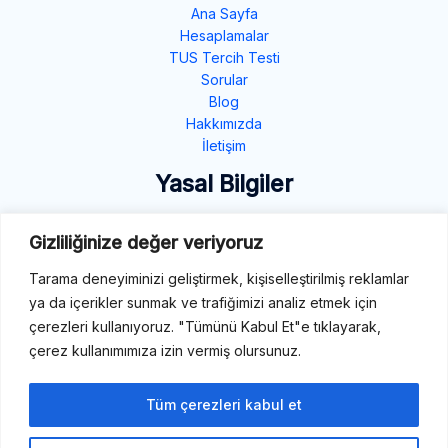
Ana Sayfa
Hesaplamalar
TUS Tercih Testi
Sorular
Blog
Hakkımızda
İletişim
Yasal Bilgiler
Gizlilik Politikası
Gizliliğinize değer veriyoruz
Çerez Politikası
Tarama deneyiminizi geliştirmek, kişiselleştirilmiş reklamlar
Şartlar ve Koşullar
ya da içerikler sunmak ve trafiğimizi analiz etmek için
İletişim
çerezleri kullanıyoruz. "Tümünü Kabul Et"e tıklayarak,
çerez kullanımımıza izin vermiş olursunuz.
E-Mail: destek@tibbiterimler.com
LinkedIn
Tüm çerezleri kabul et