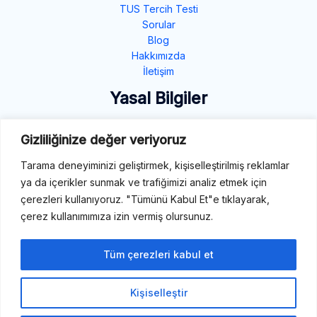
TUS Tercih Testi
Sorular
Blog
Hakkımızda
İletişim
Yasal Bilgiler
Gizlilik Politikası
Gizliliğinize değer veriyoruz
Çerez Politikası
Tarama deneyiminizi geliştirmek, kişiselleştirilmiş reklamlar
Şartlar ve Koşullar
ya da içerikler sunmak ve trafiğimizi analiz etmek için
İletişim
çerezleri kullanıyoruz. "Tümünü Kabul Et"e tıklayarak,
çerez kullanımımıza izin vermiş olursunuz.
E-Mail: destek@tibbiterimler.com
LinkedIn
Tüm çerezleri kabul et
Kişiselleştir