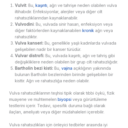
Vulvit
: Bu,
kaşıntı
, ağrı ve tahrişe neden olabilen vulva
iltihabıdır. Enfeksiyonlar, alerjiler veya diğer cilt
rahatsızlıklarından kaynaklanabilir.
Vulvodini
: Bu, vulvada sinir hasarı, enfeksiyon veya
diğer faktörlerden kaynaklanabilen
kronik
ağrı veya
rahatsızlıktır.
Vulva kanseri:
Bu, genellikle yaşlı kadınlarda vulvada
gelişebilen nadir bir kanser türüdür.
Vulvar distrofi:
Bu, vulvada kaşıntı, ağrı ve tahriş gibi
değişikliklere neden olabilen bir grup cilt rahatsızlığıdır.
Bartholin bezi kisti:
Bu,
vajina
açıklığının yakınında
bulunan Bartholin bezlerinden birinde gelişebilen bir
kisttir. Ağrı ve rahatsızlığa neden olabilir.
Vulva rahatsızlıklarının teşhisi tipik olarak tıbbi öykü, fizik
muayene ve muhtemelen
biyopsi
veya görüntüleme
testlerini içerir. Tedavi, spesifik duruma bağlı olarak
ilaçları, ameliyatı veya diğer müdahaleleri içerebilir.
Vulva rahatsızlıkları için önleyici tedbirler arasında iyi