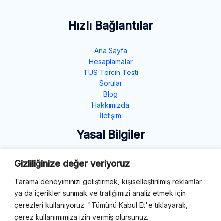
Hızlı Bağlantılar
Ana Sayfa
Hesaplamalar
TUS Tercih Testi
Sorular
Blog
Hakkımızda
İletişim
Yasal Bilgiler
Gizlilik Politikası
Gizliliğinize değer veriyoruz
Çerez Politikası
Tarama deneyiminizi geliştirmek, kişiselleştirilmiş reklamlar
Şartlar ve Koşullar
ya da içerikler sunmak ve trafiğimizi analiz etmek için
İletişim
çerezleri kullanıyoruz. "Tümünü Kabul Et"e tıklayarak,
çerez kullanımımıza izin vermiş olursunuz.
E-Mail: destek@tibbiterimler.com