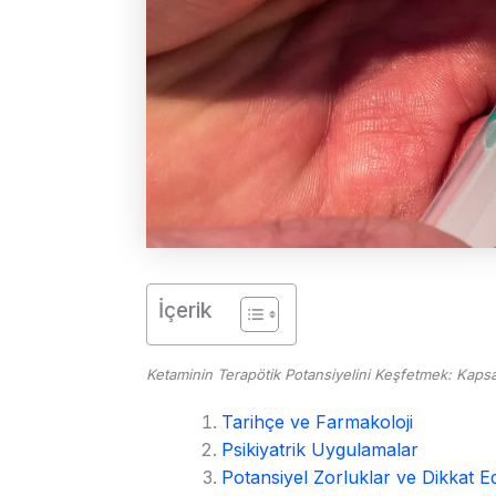
İçerik
Ketaminin
Terapötik Potansiyelini Keşfetmek: Kapsa
Tarihçe ve Farmakoloji
Psikiyatrik Uygulamalar
Potansiyel Zorluklar ve Dikkat E