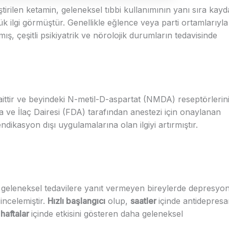
ştirilen ketamin, geleneksel tıbbi kullanımının yanı sıra kayd
k ilgi görmüştür. Genellikle eğlence veya parti ortamlarıyla
rtmış, çeşitli psikiyatrik ve nörolojik durumların tedavisinde
a aittir ve beyindeki N-metil-D-aspartat (NMDA) reseptörlerin
a ve İlaç Dairesi (FDA) tarafından anestezi için onaylanan
ndikasyon dışı uygulamalarına olan ilgiyi artırmıştır.
e geleneksel tedavilere yanıt vermeyen bireylerde depresyo
incelemiştir.
Hızlı başlangıcı
olup,
saatler
içinde antidepres
a
haftalar
içinde etkisini gösteren daha geleneksel