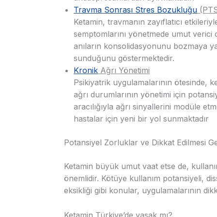
Travma Sonrası Stres Bozukluğu
(PT
Ketamin, travmanın zayıflatıcı etkiler
semptomlarını yönetmede umut verici ol
anıların konsolidasyonunu bozmaya yar
sunduğunu göstermektedir.
Kronik
Ağrı Yönetimi
Psikiyatrik uygulamalarının ötesinde, k
ağrı durumlarının yönetimi için potansi
aracılığıyla ağrı sinyallerini modüle etm
hastalar için yeni bir yol sunmaktadır
Potansiyel Zorluklar ve Dikkat Edilmesi G
Ketamin büyük umut vaat etse de, kullanımı
önemlidir. Kötüye kullanım potansiyeli, dis
eksikliği gibi konular, uygulamalarının dikk
Ketamin Türkiye’de yasak mı?