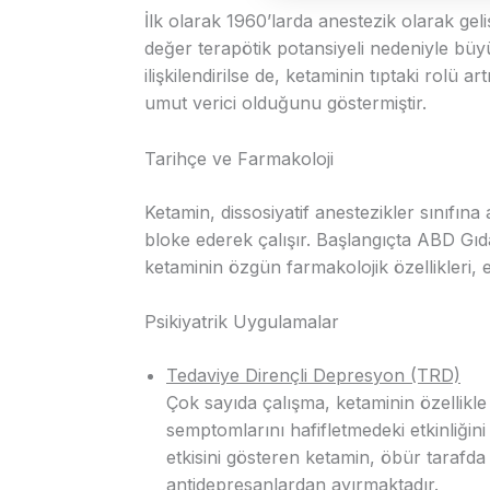
İlk olarak 1960’larda anestezik olarak geli
değer terapötik potansiyeli nedeniyle büyü
ilişkilendirilse de, ketaminin tıptaki rolü a
umut verici olduğunu göstermiştir.
Tarihçe ve Farmakoloji
Ketamin, dissosiyatif anestezikler sınıfın
bloke ederek çalışır. Başlangıçta ABD Gıd
ketaminin özgün farmakolojik özellikleri, e
Psikiyatrik Uygulamalar
Tedaviye Dirençli Depresyon (TRD)
Çok sayıda çalışma, ketaminin özellikl
semptomlarını hafifletmedeki etkinliğini 
etkisini gösteren ketamin, öbür tarafd
antidepresanlardan ayırmaktadır.