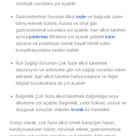
nörolojik sorunlara yol açabilir.
Gastrointestinal Sorunlar Alkol
mide
ve bağırsak zarını
tahriş ederek bulantı, kusma ve ishal gibi
gastrointestinal sorunlara yol açabilir. Aşırı alkol tüketimi
ayrıca
pankreas
iltihabına yol açarak şiddetli
karın
ağrısına ve potansiyel olarak hayatı tehdit eden
komplikasyonlara neden olabilir.
Ruh Sağlığı Sorunları Çok fazla alkol tüketmek
depresyon ve anksiyete gibi ruh sağlığı sorunları riskini
artırabilir. Aşırı alkol tüketimi hafıza kaybına ve diğer
bilişsel bozukluklara da yol açabilir.
Bağımlılık Çok fazla alkol tüketmek bağımlılığa veya
alkolizme yol açabilir. Bağımlılık, ciddi fiziksel, sosyal ve
duygusal sonuçları olabilen
kronik
bir hastalıktır.
Sonuç olarak, çok fazla alkol içmek karaciğer hasarı,
kardiyovasküler riskler, nörolojik etkiler, gastrointestinal
sorunlar, ruh sağlığı sorunları ve bağımlılık dahil olmak