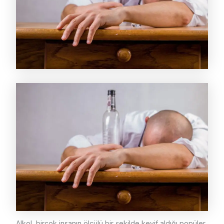
Alkol, birçok insanın ölçülü bir şekilde keyif aldığı popüler