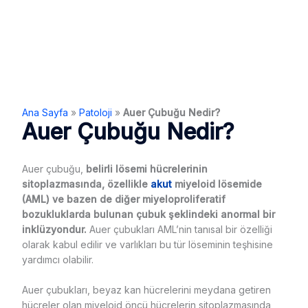
Ana Sayfa
»
Patoloji
»
Auer Çubuğu Nedir?
Auer Çubuğu Nedir?
Auer çubuğu,
belirli lösemi hücrelerinin
sitoplazmasında, özellikle
akut
miyeloid lösemide
(AML) ve bazen de diğer miyeloproliferatif
bozukluklarda bulunan çubuk şeklindeki anormal bir
inklüzyondur.
Auer çubukları AML’nin tanısal bir özelliği
olarak kabul edilir ve varlıkları bu tür löseminin teşhisine
yardımcı olabilir.
Auer çubukları, beyaz kan hücrelerini meydana getiren
hücreler olan miyeloid öncü hücrelerin sitoplazmasında