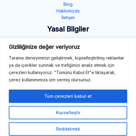
Blog
Hakkımızda
İletişim
Yasal Bilgiler
Gizlilik Politikası
Gizliliğinize değer veriyoruz
Çerez Politikası
Tarama deneyiminizi geliştirmek, kişiselleştirilmiş reklamlar
Şartlar ve Koşullar
ya da içerikler sunmak ve trafiğimizi analiz etmek için
İletişim
çerezleri kullanıyoruz. "Tümünü Kabul Et"e tıklayarak,
çerez kullanımımıza izin vermiş olursunuz.
E-Mail: destek@tibbiterimler.com
LinkedIn
Tüm çerezleri kabul et
Kişiselleştir
Telif Hakkı © 2026 Tıbbi Terimler
Reddetmek