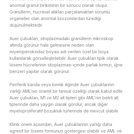
anormal granül birikiminin bir sonucu olarak oluşur.
Granüllerin, hücresel atıkları parçalamaktan sorumlu
organeller olan anormal lizozomlardan türediği
düşünülmektedir.
Auer çubukları, sitoplazmadaki granüllerin mikroskop
altında görünür hale gelmesine neden olan
miyeloperoksidaz boyası adı verilen özel bir boya
kullanılarak görselleştirilebilir. Auer çubukları tipik olarak
lösemi hücrelerinin sitoplazması içinde parlak kırmızı, iğne
benzeri yapılar olarak görünür.
Periferik kanda veya kemik iliğinde Auer çubuklarının
varlığı AML’nin önemli bir tanısal özelliği olarak kabul edilir.
Auer çubukları, M1 ve M2 alt tipleri gibi AML’nin belirli alt
tiplerinde daha yaygın olarak görülür, ancak diğer
miyeloproliferatif bozukluk türlerinde de mevcut olabilir.
Klinik önem açısından, Auer çubuklarının varlığı daha
agresif bir lösemi formunun göstergesi olabilir ve AML ve