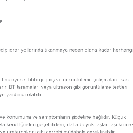
i
edip idrar yollarında tıkanmaya neden olana kadar herhangi
iksel muayene, tıbbi geçmiş ve görüntüleme çalışmaları, kan
i içerir. BT taramaları veya ultrason gibi görüntüleme testleri
ye yardımcı olabilir.
a ve konumuna ve semptomların şiddetine bağlıdır. Küçük
mıyla kendiliğinden geçebilirken, daha büyük taşlar taşı kırma
eya üreteroskopi gibi cerrahi müdahale gerektirebilir.