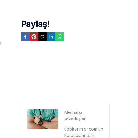
Paylaş!
n
Merhaba
r
arkadaşlar,
tibbiterimler.com’un
kurucularından