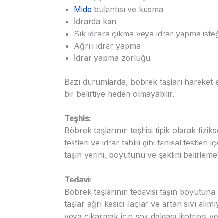
Mide
bulantısı ve kusma
İdrarda kan
Sık idrara çıkma veya idrar yapma isteğ
Ağrılı idrar yapma
İdrar yapma zorluğu
Bazı durumlarda, böbrek taşları hareket 
bir belirtiye neden olmayabilir.
Teşhis:
Böbrek taşlarının teşhisi tipik olarak fiz
testleri ve idrar tahlili gibi tanısal testler
taşın yerini, boyutunu ve şeklini belirleme
Tedavi:
Böbrek taşlarının tedavisi taşın boyutun
taşlar ağrı kesici ilaçlar ve artan sıvı alı
veya çıkarmak için şok dalgası litotripsi v