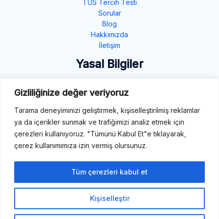
TUS Tercih Testi
Sorular
Blog
Hakkımızda
İletişim
Yasal Bilgiler
Gizlilik Politikası
Gizliliğinize değer veriyoruz
Çerez Politikası
Şartlar ve Koşullar
Tarama deneyiminizi geliştirmek, kişiselleştirilmiş reklamlar
ya da içerikler sunmak ve trafiğimizi analiz etmek için
İletişim
çerezleri kullanıyoruz. "Tümünü Kabul Et"e tıklayarak,
çerez kullanımımıza izin vermiş olursunuz.
E-Mail: destek@tibbiterimler.com
LinkedIn
Tüm çerezleri kabul et
Kişiselleştir
Telif Hakkı © 2026 Tıbbi Terimler