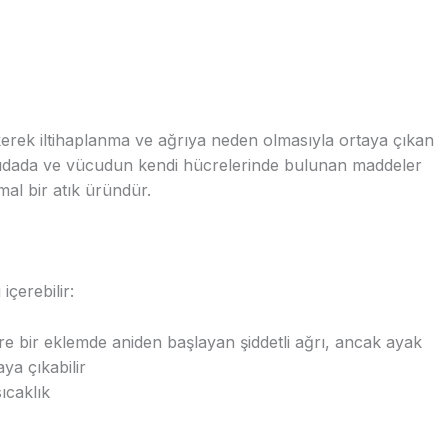
irikerek iltihaplanma ve ağrıya neden olmasıyla ortaya çıkan
ok gıdada ve vücudun kendi hücrelerinde bulunan maddeler
mal bir atık üründür.
içerebilir:
 bir eklemde aniden başlayan şiddetli ağrı, ancak ayak
ya çıkabilir
ıcaklık