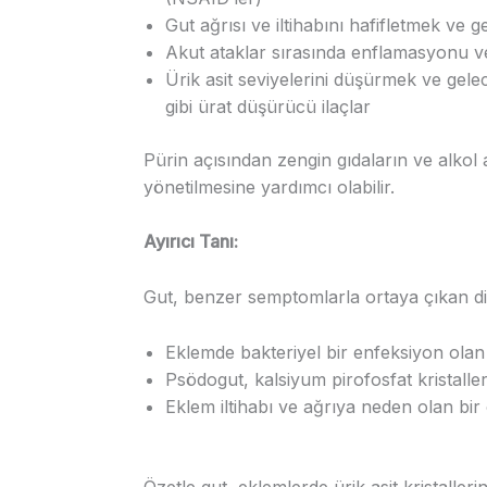
Gut ağrısı ve iltihabını hafifletmek ve g
Akut ataklar sırasında enflamasyonu ve 
Ürik asit seviyelerini düşürmek ve gele
gibi ürat düşürücü ilaçlar
Pürin açısından zengin gıdaların ve alkol al
yönetilmesine yardımcı olabilir.
Ayırıcı Tanı:
Gut, benzer semptomlarla ortaya çıkan diğe
Eklemde bakteriyel bir enfeksiyon olan s
Psödogut, kalsiyum pirofosfat kristaller
Eklem iltihabı ve ağrıya neden olan bi
Özetle gut, eklemlerde ürik asit kristalleri