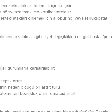
elecekteki atakları önlemek için kolşisin
ağrıyı azaltmak için kortikosteroidler
cekteki atakları önlemek için allopurinol veya febuksostat
ımının azaltılması gibi diyet değişiklikleri de gut hastalığının
r durumlarla karıştırılabilir:
eptik artrit
inin neden olduğu bir artrit türü
r otoimmün bozukluk olan romatoid artrit
nin birikmesi sonucu ortaya çıkan bir artrit türüdür. Teşhis,