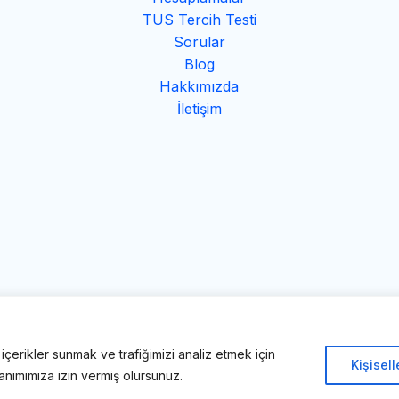
TUS Tercih Testi
Sorular
Blog
Hakkımızda
İletişim
 içerikler sunmak ve trafiğimizi analiz etmek için
Telif Hakkı © 2026 Tıbbi Terimler
Kişisell
anımımıza izin vermiş olursunuz.