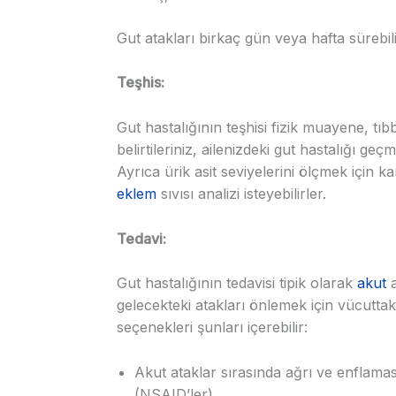
Gut atakları birkaç gün veya hafta sürebili
Teşhis:
Gut hastalığının teşhisi fizik muayene, tıb
belirtileriniz, ailenizdeki gut hastalığı ge
Ayrıca ürik asit seviyelerini ölçmek için kan
eklem
sıvısı analizi isteyebilirler.
Tedavi:
Gut hastalığının tedavisi tipik olarak
akut
a
gelecekteki atakları önlemek için vücuttaki
seçenekleri şunları içerebilir:
Akut ataklar sırasında ağrı ve enflama
(NSAID’ler)