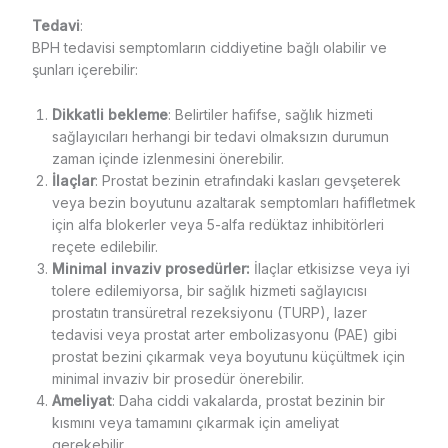
Tedavi
:
BPH tedavisi semptomların ciddiyetine bağlı olabilir ve
şunları içerebilir:
Dikkatli bekleme
: Belirtiler hafifse, sağlık hizmeti
sağlayıcıları herhangi bir tedavi olmaksızın durumun
zaman içinde izlenmesini önerebilir.
İlaçlar
: Prostat bezinin etrafındaki kasları gevşeterek
veya bezin boyutunu azaltarak semptomları hafifletmek
için alfa blokerler veya 5-alfa redüktaz inhibitörleri
reçete edilebilir.
Minimal invaziv prosedürler:
İlaçlar etkisizse veya iyi
tolere edilemiyorsa, bir sağlık hizmeti sağlayıcısı
prostatın transüretral rezeksiyonu (TURP), lazer
tedavisi veya prostat arter embolizasyonu (PAE) gibi
prostat bezini çıkarmak veya boyutunu küçültmek için
minimal invaziv bir prosedür önerebilir.
Ameliyat
: Daha ciddi vakalarda, prostat bezinin bir
kısmını veya tamamını çıkarmak için ameliyat
gerekebilir.