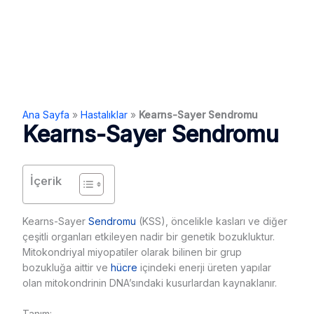
Ana Sayfa
»
Hastalıklar
»
Kearns-Sayer Sendromu
Kearns-Sayer Sendromu
İçerik
Kearns-Sayer
Sendromu
(KSS), öncelikle kasları ve diğer
çeşitli organları etkileyen nadir bir genetik bozukluktur.
Mitokondriyal miyopatiler olarak bilinen bir grup
bozukluğa aittir ve
hücre
içindeki enerji üreten yapılar
olan mitokondrinin DNA’sındaki kusurlardan kaynaklanır.
Tanım: