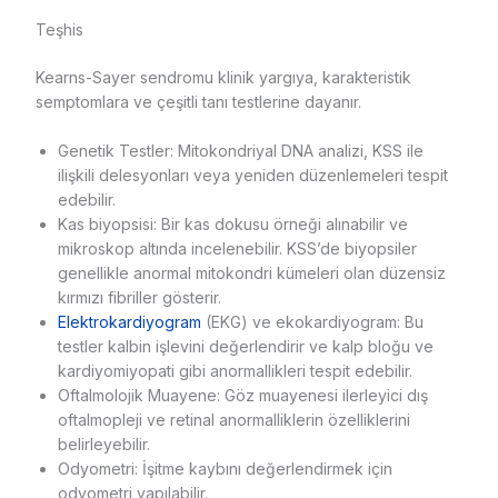
Teşhis
Kearns-Sayer sendromu klinik yargıya, karakteristik
semptomlara ve çeşitli tanı testlerine dayanır.
Genetik Testler: Mitokondriyal DNA analizi, KSS ile
ilişkili delesyonları veya yeniden düzenlemeleri tespit
edebilir.
Kas biyopsisi: Bir kas dokusu örneği alınabilir ve
mikroskop altında incelenebilir. KSS’de biyopsiler
genellikle anormal mitokondri kümeleri olan düzensiz
kırmızı fibriller gösterir.
Elektrokardiyogram
(EKG) ve ekokardiyogram: Bu
testler kalbin işlevini değerlendirir ve kalp bloğu ve
kardiyomiyopati gibi anormallikleri tespit edebilir.
Oftalmolojik Muayene: Göz muayenesi ilerleyici dış
oftalmopleji ve retinal anormalliklerin özelliklerini
belirleyebilir.
Odyometri: İşitme kaybını değerlendirmek için
odyometri yapılabilir.