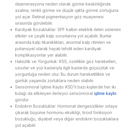
dejenerasyona neden olarak görme keskinliğinde
azalma, renkli görme ve düşük ışıkta görme zorluğuna
yol açar. Retinal pigmentasyon göz muayenesi
sırasında görülebilir.
Kardiyak Bozukluklar: SPF kalbin elektrik iletim sistemini
etkiler ve çeşitli kalp sorunlarına yol açabilir. Bunlar
arasında kalp tıkanıklıkları, anormal kalp ritimleri ve
potansiyel olarak hayatı tehdit eden kardiyak
komplikasyonlar yer alabilir.
Halsizlik ve Yorgunluk: KSS, özellikle göz hareketleri,
uzuvlar ve yüz kaslarıyla ilgili kaslarda güçsüzlük ve
yorgunluğa neden olur. Bu durum hareketlilikte ve
günlük yaşamda zorluklara neden olabilir.
Sensörinöral İşitme Kaybı: KSD’li bazı kişilerde her iki
kulağı da etkileyen ilerleyici sensörinöral
işitme kaybı
görülür.
Endokrin Bozukluklar: Hormonal dengesizlikler ortaya
çıkarak büyüme hormonu eksikliği, tiroid fonksiyon
bozukluğu, diyabet veya diğer endokrin bozukluklara
yol açabilir.