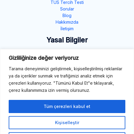
TUS Tercih Testi
Sorular
Blog
Hakkımızda
İletişim
Yasal Bilgiler
Gizlilik Politikası
Gizliliğinize değer veriyoruz
Çerez Politikası
Şartlar ve Koşullar
Tarama deneyiminizi geliştirmek, kişiselleştirilmiş reklamlar
ya da içerikler sunmak ve trafiğimizi analiz etmek için
İletişim
çerezleri kullanıyoruz. "Tümünü Kabul Et"e tıklayarak,
çerez kullanımımıza izin vermiş olursunuz.
E-Mail: destek@tibbiterimler.com
LinkedIn
Tüm çerezleri kabul et
Kişiselleştir
Telif Hakkı © 2026 Tıbbi Terimler