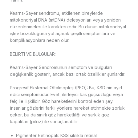
Kearns-Sayer sendromu, etkilenen bireylerde
mitokondriyal DNA (mtDNA) delesyonları veya yeniden
düzenlenmeleri ile karakterizedir. Bu durum mitokondriyal
işlev bozukluğuna yol açarak çeşitli semptomlara ve
komplikasyonlara neden olur.
BELIRTI VE BULGULAR:
Kearns-Sayer Sendromunun semptom ve bulguları
değişkenlik gösterir, ancak bazı ortak özellikler şunlardır:
Progresif Eksternal Oftalmopleji (PEO): Bu, KSD’nin ayırt
edici semptomudur. Evet, ilerleyici kas güçsüzlüğü veya
felç ile ilişkilidir. Göz hareketlerini kontrol eden şey.
İnsanlar gözlerini farklı yönlere hareket ettirmekte zorluk
çeker, bu da sınırlı göz hareketliliği ve sarkık göz
kapakları (pitoz) ile sonuçlanabilir.
Pigmenter Retinopati: KSS sıklıkla retinal