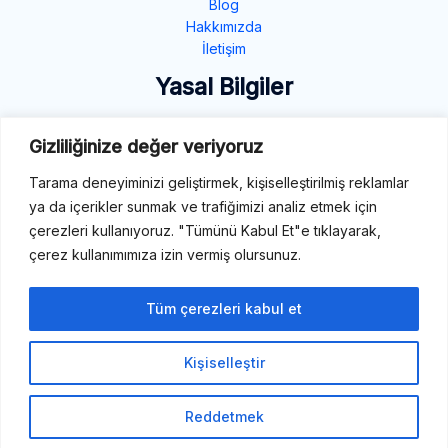
Blog
Hakkımızda
İletişim
Yasal Bilgiler
Gizlilik Politikası
Gizliliğinize değer veriyoruz
Çerez Politikası
Şartlar ve Koşullar
Tarama deneyiminizi geliştirmek, kişiselleştirilmiş reklamlar
ya da içerikler sunmak ve trafiğimizi analiz etmek için
İletişim
çerezleri kullanıyoruz. "Tümünü Kabul Et"e tıklayarak,
çerez kullanımımıza izin vermiş olursunuz.
E-Mail: destek@tibbiterimler.com
LinkedIn
Tüm çerezleri kabul et
Kişiselleştir
Telif Hakkı © 2026 Tıbbi Terimler
Reddetmek