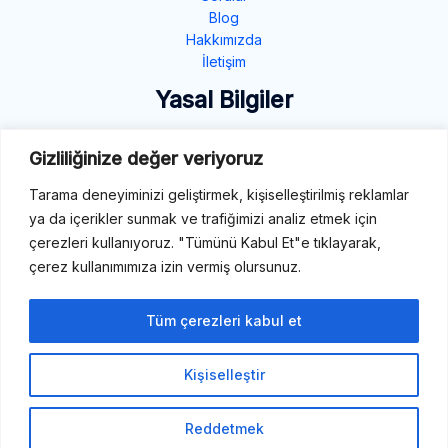
Blog
Hakkımızda
İletişim
Yasal Bilgiler
Gizlilik Politikası
Gizliliğinize değer veriyoruz
Çerez Politikası
Şartlar ve Koşullar
Tarama deneyiminizi geliştirmek, kişiselleştirilmiş reklamlar
ya da içerikler sunmak ve trafiğimizi analiz etmek için
İletişim
çerezleri kullanıyoruz. "Tümünü Kabul Et"e tıklayarak,
çerez kullanımımıza izin vermiş olursunuz.
E-Mail: destek@tibbiterimler.com
LinkedIn
Tüm çerezleri kabul et
Kişiselleştir
Telif Hakkı © 2026 Tıbbi Terimler
Reddetmek