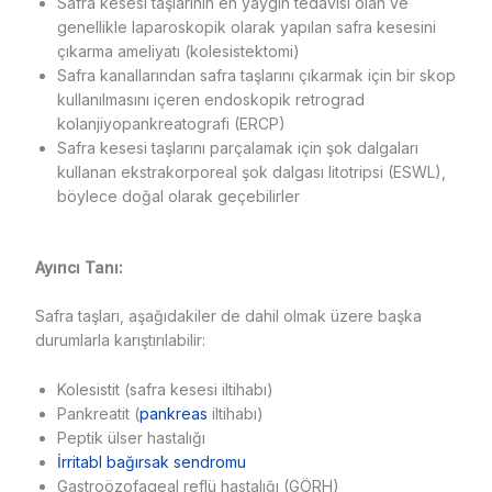
Safra kesesi taşlarının en yaygın tedavisi olan ve
genellikle laparoskopik olarak yapılan safra kesesini
çıkarma ameliyatı (kolesistektomi)
Safra kanallarından safra taşlarını çıkarmak için bir skop
kullanılmasını içeren endoskopik retrograd
kolanjiyopankreatografi (ERCP)
Safra kesesi taşlarını parçalamak için şok dalgaları
kullanan ekstrakorporeal şok dalgası litotripsi (ESWL),
böylece doğal olarak geçebilirler
Ayırıcı Tanı:
Safra taşları, aşağıdakiler de dahil olmak üzere başka
durumlarla karıştırılabilir:
Kolesistit (safra kesesi iltihabı)
Pankreatit (
pankreas
iltihabı)
Peptik ülser hastalığı
İrritabl bağırsak sendromu
Gastroözofageal reflü hastalığı (GÖRH)