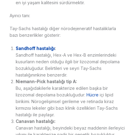
en iyi yaşam kalitesini sürdürmektir.
Ayırıcı tanı:
Tay-Sachs hastalığı diğer nörodejeneratif hastalıklarla
bazı benzerlikler gösterir:
Sandhoff hastalığı
:
Sandhoff hastalığı, Hex-A ve Hex-B enzimlerindeki
kusurların neden olduğu ilgili bir lizozomal depolama
bozukluğudur. Belirtileri ve seyri Tay-Sachs
hastalığınınkine benzerdir.
Niemann-Pick hastalığı tip A:
Bu, aşağıdakilerle karakterize edilen başka bir
lizozomal depolama bozukluğudur:
Hücre
içi lipid
birikimi. Nörogelişimsel gerileme ve retinada kiraz
kırmızısı lekeler gibi bazı klinik özellikleri Tay-Sachs
hastalığı ile paylaşır.
Canavan hastalığı:
Canavan hastalığı, beyindeki beyaz maddenin ilerleyici
yıkımı ile karakterize nadir bir genetik bozukluktur.