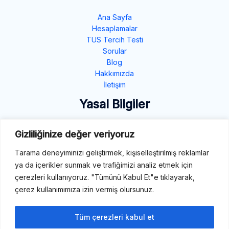
Ana Sayfa
Hesaplamalar
TUS Tercih Testi
Sorular
Blog
Hakkımızda
İletişim
Yasal Bilgiler
Gizlilik Politikası
Gizliliğinize değer veriyoruz
Çerez Politikası
Şartlar ve Koşullar
Tarama deneyiminizi geliştirmek, kişiselleştirilmiş reklamlar
ya da içerikler sunmak ve trafiğimizi analiz etmek için
İletişim
çerezleri kullanıyoruz. "Tümünü Kabul Et"e tıklayarak,
çerez kullanımımıza izin vermiş olursunuz.
E-Mail: destek@tibbiterimler.com
LinkedIn
Tüm çerezleri kabul et