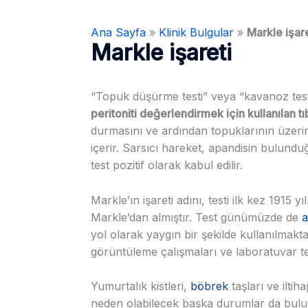
Ana Sayfa
»
Klinik Bulgular
»
Markle işare
Markle işareti
“Topuk düşürme testi” veya “kavanoz testi
peritoniti değerlendirmek için kullanılan tıb
durmasını ve ardından topuklarının üzeri
içerir. Sarsıcı hareket, apandisin bulund
test pozitif olarak kabul edilir.
Markle’ın işareti adını, testi ilk kez 1915
Markle’dan almıştır. Test günümüzde de
a
yol olarak yaygın bir şekilde kullanılmak
görüntüleme çalışmaları ve laboratuvar testle
Yumurtalık kistleri,
böbrek
taşları ve iltih
neden olabilecek başka durumlar da bulun