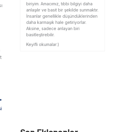
biriyim. Amacımız, tıbbi bilgiyi daha
sı
anlaşılır ve basit bir şekilde sunmaktır.
İnsanlar genellikle düşündüklerinden
daha karmaşık hale getiriyorlar.
Aksine, sadece anlayan biri
basitleştirebilir.
Keyifli okumalar:)
a
t
i