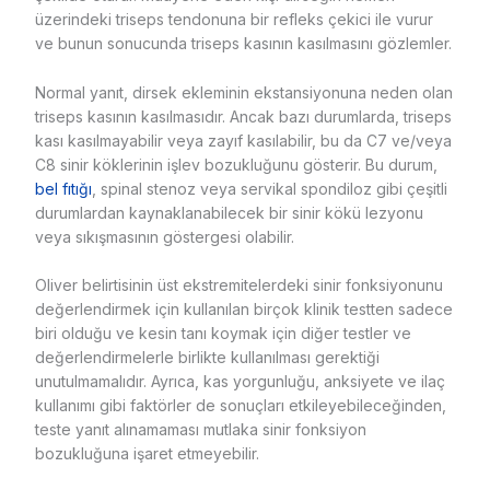
üzerindeki triseps tendonuna bir refleks çekici ile vurur
ve bunun sonucunda triseps kasının kasılmasını gözlemler.
Normal yanıt, dirsek ekleminin ekstansiyonuna neden olan
triseps kasının kasılmasıdır. Ancak bazı durumlarda, triseps
kası kasılmayabilir veya zayıf kasılabilir, bu da C7 ve/veya
C8 sinir köklerinin işlev bozukluğunu gösterir. Bu durum,
bel fıtığı
, spinal stenoz veya servikal spondiloz gibi çeşitli
durumlardan kaynaklanabilecek bir sinir kökü lezyonu
veya sıkışmasının göstergesi olabilir.
Oliver belirtisinin üst ekstremitelerdeki sinir fonksiyonunu
değerlendirmek için kullanılan birçok klinik testten sadece
biri olduğu ve kesin tanı koymak için diğer testler ve
değerlendirmelerle birlikte kullanılması gerektiği
unutulmamalıdır. Ayrıca, kas yorgunluğu, anksiyete ve ilaç
kullanımı gibi faktörler de sonuçları etkileyebileceğinden,
teste yanıt alınamaması mutlaka sinir fonksiyon
bozukluğuna işaret etmeyebilir.