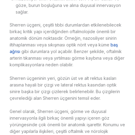
göze, burun boşluğuna ve alına duyusal innervasyon
sağlar.
Sherren üçgeni, çeşitli tıbbi durumlardan etkilenebilecek
birkaç kritik yapı içerdiğinden oftalmolojide önemli bir
anatomik dönüm noktasıdır. Örneğin, nazosiliyer sinirin
iltihaplanması veya sıkışması optik nörit veya küme
baş
ağrısı
gibi durumlara yol açabilir. Benzer şekilde, oftalmik
arterin tıkanması veya yırtılması görme kaybına veya diğer
komplikasyonlara neden olabilir.
Sherren üçgeninin yeri, gözün üst ve alt rektus kasları
arasına hayali bir çizgi ve lateral rektus kasından optik
sinire başka bir çizgi çizilerek belirlenebilir. Bu çizgilerin
çevrelediği alan Sherren üçgenini temsil eder.
Genel olarak, Sherren üçgeni, görme ve duyusal
innervasyonla ilgili birkaç önemli yapıyı içeren göz
yörüngesinde çok önemli bir anatomik işarettir. Konumu ve
diğer yapılarla ilişkileri, çeşitli oftalmik ve nörolojik