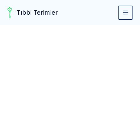
Skip
to
Tıbbi Terimler
MAIN
content
MEN