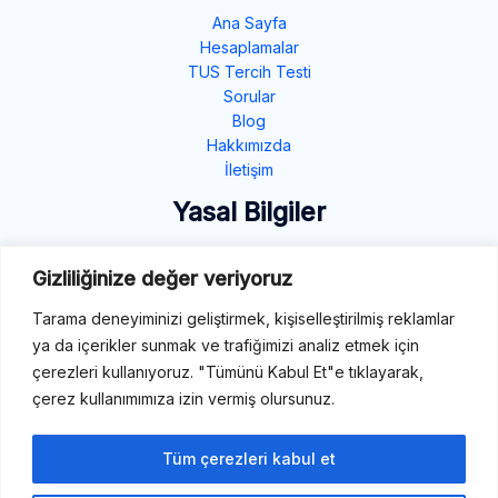
Ana Sayfa
Hesaplamalar
TUS Tercih Testi
Sorular
Blog
Hakkımızda
İletişim
Yasal Bilgiler
Gizlilik Politikası
Gizliliğinize değer veriyoruz
Çerez Politikası
Şartlar ve Koşullar
Tarama deneyiminizi geliştirmek, kişiselleştirilmiş reklamlar
ya da içerikler sunmak ve trafiğimizi analiz etmek için
İletişim
çerezleri kullanıyoruz. "Tümünü Kabul Et"e tıklayarak,
çerez kullanımımıza izin vermiş olursunuz.
E-Mail: destek@tibbiterimler.com
LinkedIn
Tüm çerezleri kabul et