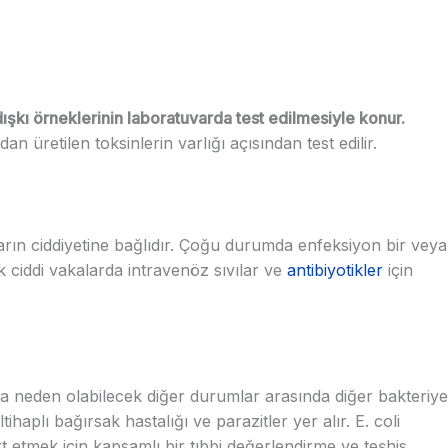
dışkı örneklerinin laboratuvarda test edilmesiyle konur.
an üretilen toksinlerin varlığı açısından test edilir.
rın ciddiyetine bağlıdır. Çoğu durumda enfeksiyon bir veya
ak ciddi vakalarda intravenöz sıvılar ve
antibiyotikler
için
 neden olabilecek diğer durumlar arasında diğer bakteriye
tihaplı bağırsak hastalığı ve parazitler yer alır. E. coli
etmek için kapsamlı bir tıbbi değerlendirme ve teşhis