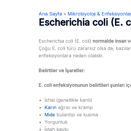
Ana Sayfa
»
Mikrobiyoloji & Enfeksiyonla
Escherichia coli (E. c
Escherichia coli (E. coli)
normalde insan ve
Çoğu E. coli türü zararsız olsa da, bazıları 
enfeksiyonlara neden olabilir.
Belirtiler ve İşaretler:
E. coli enfeksiyonunun belirtileri şunları içe
İshal (genellikle kanlı)
Karın
ağrısı ve kramp
Mide
bulantısı ve kusma
Yorgunluk
İştah kaybı