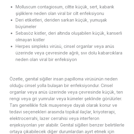
Molluscum contagiosum, ciltte küçük, sert, kabarık
şişliklere neden olan viral bir cilt enfeksiyonu
Deri etiketleri, deriden sarkan küçük, yumuşak
büyümeler
Sebasöz kistler, deri altında oluşabilen küçük, kanserli
olmayan kistler
Herpes simpleks virüsü, cinsel organlar veya anüs
üzerinde veya çevresinde ağrılı, sıvı dolu kabarcıklara
neden olan viral bir enfeksiyon
Özetle, genital siğiller insan papilloma virüsünün neden
olduğu cinsel yolla bulaşan bir enfeksiyondur. Cinsel
organlar veya anüs üzerinde veya çevresinde küçük, ten
rengi veya gri yumrular veya kümeler şeklinde görülürler.
Tanı genellikle fizik muayeneye dayalı olarak konur ve
tedavi seçenekleri arasında topikal ilaçlar, kriyoterapi,
elektrocerrahi, lazer cerrahisi veya interferon
enjeksiyonları yer alabilir. Genital siğilleri benzer belirtilerle
ortaya çıkabilecek diğer durumlardan ayırt etmek için