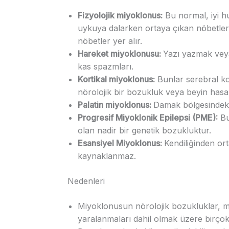
Fizyolojik miyoklonus:
Bu normal, iyi h
uykuya dalarken ortaya çıkan nöbetler
nöbetler yer alır.
Hareket miyoklonusu:
Yazı yazmak veya
kas spazmları.
Kortikal miyoklonus:
Bunlar serebral kor
nörolojik bir bozukluk veya beyin hasa
Palatin miyoklonus:
Damak bölgesindeki 
Progresif Miyoklonik Epilepsi (PME):
Bu
olan nadir bir genetik bozukluktur.
Esansiyel Miyoklonus:
Kendiliğinden or
kaynaklanmaz.
Nedenleri
Miyoklonusun nörolojik bozukluklar, me
yaralanmaları dahil olmak üzere birçok 