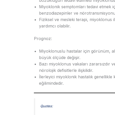
bozukluğun tedavi edilmesi miyoklonusu 
Miyoklonik semptomları tedavi etmek için i
benzodiazepinler ve nörotransmisyonu etk
Fiziksel ve mesleki terapi, miyoklonus ile
yardımcı olabilir.
Prognoz:
Miyoklonuslu hastalar için görünüm, al
büyük ölçüde değişir.
Bazı miyoklonus vakaları zararsızdır v
nörolojik defisitlerle ilişkilidir.
İlerleyici miyoklonik hastalık genellik
eğilimindedir.
Quotes: