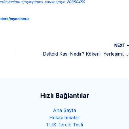
ions/myoclonus/symptoms-causes/syc-20350459
orders/myoclonus
NEXT
Deltoid Kası Nedir? Kökeni, Yerleşimi, İnnervasyonu v
Hızlı Bağlantılar
Ana Sayfa
Hesaplamalar
TUS Tercih Testi