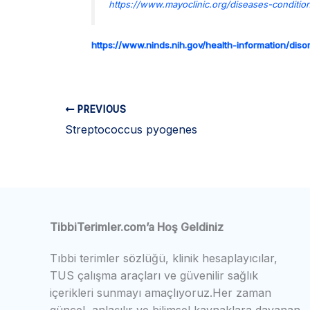
https://www.mayoclinic.org/diseases-condit
https://www.ninds.nih.gov/health-information/dis
PREVIOUS
Streptococcus pyogenes
TibbiTerimler.com’a Hoş Geldiniz
Tıbbi terimler sözlüğü, klinik hesaplayıcılar,
TUS çalışma araçları ve güvenilir sağlık
içerikleri sunmayı amaçlıyoruz.Her zaman
güncel, anlaşılır ve bilimsel kaynaklara dayanan