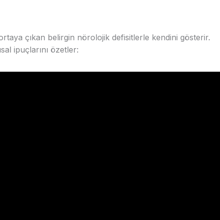
taya çıkan belirgin nörolojik defisitlerle kendini gösterir.
al ipuçlarını özetler: