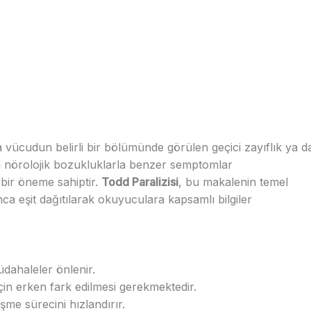
a vücudun belirli bir bölümünde görülen geçici zayıflık ya d
i nörolojik bozukluklarla benzer semptomlar
 bir öneme sahiptir.
Todd Paralizisi
, bu makalenin temel
a eşit dağıtılarak okuyuculara kapsamlı bilgiler
dahaleler önlenir.
çin erken fark edilmesi gerekmektedir.
eşme sürecini hızlandırır.