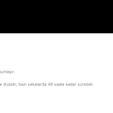
unlaşır.
e düzelir; bazı vakalarda 48 saate kadar sürebilir.