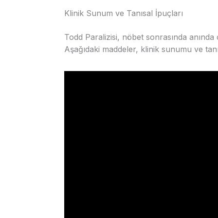
Klinik Sunum ve Tanısal İpuçları
Todd Paralizisi, nöbet sonrasında anında or
Aşağıdaki maddeler, klinik sunumu ve tanıs