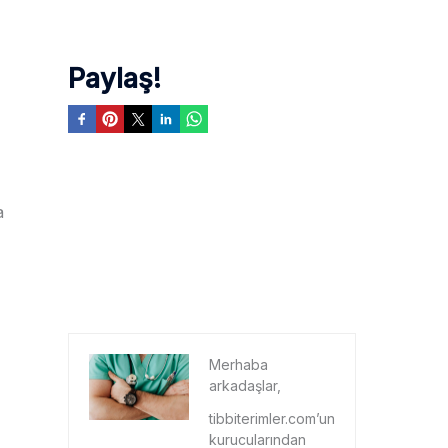
Paylaş!
a
Merhaba
arkadaşlar,
tibbiterimler.com’un
kurucularından