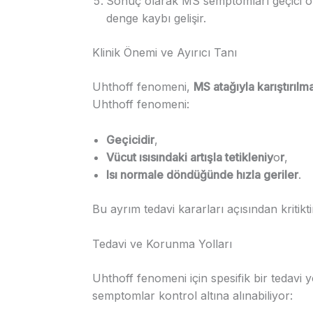
Sonuç olarak MS semptomları geçici ol
denge kaybı gelişir.
Klinik Önemi ve Ayırıcı Tanı
Uhthoff fenomeni,
MS atağıyla karıştırılm
Uhthoff fenomeni:
Geçicidir
,
Vücut ısısındaki artışla tetikleniy
o
r
,
Isı normale döndüğünde hızla geriler
.
Bu ayrım tedavi kararları açısından kriti
Tedavi ve Korunma Yolları
Uhthoff fenomeni için spesifik bir tedavi 
semptomlar kontrol altına alınabiliyor: