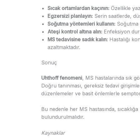
Sıcak ortamlardan kaçının:
Özellikle yaz
Egzersizi planlayın:
Serin saatlerde, düş
Soğutma yöntemleri kullanın:
Soğutma yel
Ateşi kontrol altına alın:
Enfeksiyon duru
MS tedavisine sadık kalın:
Hastalığı kont
azaltmaktadır.
Sonuç
Uhthoff fenomeni
, MS hastalarında sık g
Doğru tanınması, gereksiz tedavi girişimle
düzenlemeler ve basit önlemlerle semptomla
Bu nedenle her MS hastasında, sıcaklığa
bulundurulmalıdır.
Kaynaklar