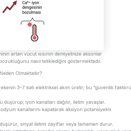
nin artan vücut ısısının demiyelinize aksonlar
m bozukluğunu nasıl tetiklediğini göstermektedir.
l Neden Olmaktadır?
erekenin 3–7 katı elektriksel akım üretir; bu “güvenlik faktör
düşürüp; iyon kanalları dağılır, iletim yavaşlar.
lı sodyum kanallarını kapatarak aksiyon potansiyelini
şürür, sinyal iletimi zayıflar veya tamamen durur.