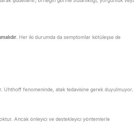
arak şiddetlenir; örneğin görme bulanıklığı, yorgunluk vey
amalıdır
. Her iki durumda da semptomlar kötüleşse de
ktir. Uhthoff fenomeninde, atak tedavisine gerek duyulmuyor.
yoktur. Ancak önleyici ve destekleyici yöntemlerle