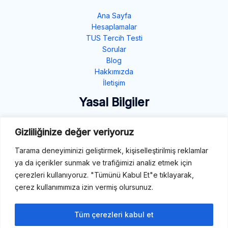
Ana Sayfa
Hesaplamalar
TUS Tercih Testi
Sorular
Blog
Hakkımızda
İletişim
Yasal Bilgiler
Gizlilik Politikası
Gizliliğinize değer veriyoruz
Çerez Politikası
Tarama deneyiminizi geliştirmek, kişiselleştirilmiş reklamlar
Şartlar ve Koşullar
ya da içerikler sunmak ve trafiğimizi analiz etmek için
İletişim
çerezleri kullanıyoruz. "Tümünü Kabul Et"e tıklayarak,
çerez kullanımımıza izin vermiş olursunuz.
E-Mail: destek@tibbiterimler.com
LinkedIn
Tüm çerezleri kabul et