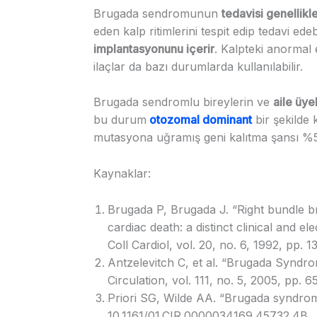
Brugada sendromunun
tedavisi genellik
eden kalp ritimlerini tespit edip tedavi edeb
implantasyonunu içerir
. Kalpteki anormal e
ilaçlar da bazı durumlarda kullanılabilir.
Brugada sendromlu bireylerin ve
aile üye
bu durum
otozomal dominant
bir şekilde 
mutasyona uğramış geni kalıtma şansı %50
Kaynaklar:
Brugada P, Brugada J. “Right bundle b
cardiac death: a distinct clinical and 
Coll Cardiol, vol. 20, no. 6, 1992, pp.
Antzelevitch C, et al. “Brugada Synd
Circulation, vol. 111, no. 5, 2005, pp.
Priori SG, Wilde AA. “Brugada syndrome.
10.1161/01.CIR.0000034169.45732.4B.