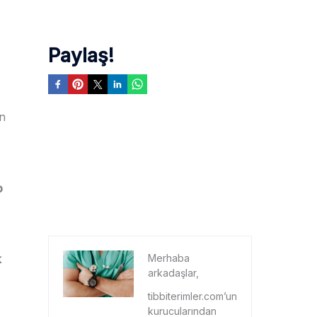
Paylaş!
in
p
Merhaba
k
arkadaşlar,
tibbiterimler.com’un
kurucularından