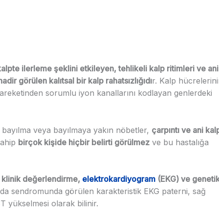
kalpte ilerleme şeklini etkileyen, tehlikeli kalp ritimleri ve ani
dir görülen kalıtsal bir kalp rahatsızlığıdı
r. Kalp hücrelerin
 hareketinden sorumlu iyon kanallarını kodlayan genlerdeki
a bayılma veya bayılmaya yakın nöbetler,
çarpıntı ve ani kal
sahip
birçok kişide hiçbir belirti görülmez
ve bu hastalığa
klinik değerlendirme,
elektrokardiyogram
(EKG) ve geneti
ada sendromunda görülen karakteristik EKG paterni, sağ
T yükselmesi olarak bilinir.