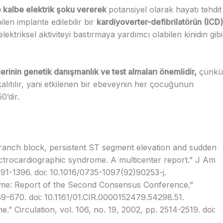
le kalbe elektrik şoku vererek
potansiyel olarak hayatı tehdit
ilen implante edilebilir bir
kardiyoverter-defibrilatörün (ICD)
lektriksel aktiviteyi bastırmaya yardımcı olabilen kinidin gibi
lerinin genetik danışmanlık ve test almaları önemlidir,
çünkü
kalıtılır, yani etkilenen bir ebeveynin her çocuğunun
’dir.
ranch block, persistent ST segment elevation and sudden
electrocardiographic syndrome. A multicenter report.” J Am
 1391-1396. doi: 10.1016/0735-1097(92)90253-j.
rome: Report of the Second Consensus Conference.”
 659-670. doi: 10.1161/01.CIR.0000152479.54298.51.
” Circulation, vol. 106, no. 19, 2002, pp. 2514-2519. doi: