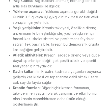
Yağ kütlesi:
Yağ kütlesini artırmaz; herhangi bir kilo
artışı kas büyümesi ile ilgilidir.
Yükleme aşaması:
Yükleme aşaması gerekli değildir.
Günlük 3-5 g veya 0,1 g/kg vücut kütlesi dozları etkili
sonuçlar için yeterlidir.
Yaşlı yetişkinler:
Kreatin takviyesi, özellikle direnç
antrenmanı ile birleştirildiğinde, yaşlı yetişkinler için
önemli kas-iskelet sistemi ve performans faydaları
sağlar. Tek başına bile, kreatin bu demografik grupta
kas sağlığını geliştirebilir.
Atletik aktiviteler:
Kreatin, sadece direnç veya güce
dayalı sporlar için değil, çok çeşitli atletik ve sportif
faaliyetler için faydalıdır.
Kadın kullanımı:
Kreatin, kadınlara yaşamları boyunca
gelişmiş kas kütlesi ve toparlanma dahil olmak üzere
çok sayıda fayda sağlar.
Kreatin formları:
Diğer hiçbir kreatin formunun,
takviyenin en yaygın olarak çalışılmış ve etkili formu
olan kreatin monohidrattan daha üstün olduğu
gösterilmemiştir.