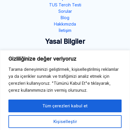
TUS Tercih Testi
Sorular
Blog
Hakkımızda
İletişim
Yasal Bilgiler
Gizlilik Politikası
Gizliliğinize değer veriyoruz
Çerez Politikası
Şartlar ve Koşullar
Tarama deneyiminizi geliştirmek, kişiselleştirilmiş reklamlar
ya da içerikler sunmak ve trafiğimizi analiz etmek için
İletişim
çerezleri kullanıyoruz. "Tümünü Kabul Et"e tıklayarak,
çerez kullanımımıza izin vermiş olursunuz.
E-Mail: destek@tibbiterimler.com
LinkedIn
Tüm çerezleri kabul et
Kişiselleştir