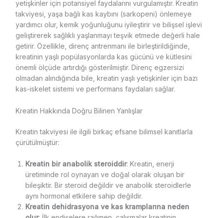
yetişkinler için potansiyel faydalarını vurgulamıştır. Kreatin
takviyesi, yaşa bağlı kas kaybını (sarkopeni) önlemeye
yardımcı olur, kemik yoğunluğunu iyileştirir ve bilişsel işlevi
geliştirerek sağlıklı yaşlanmayı teşvik etmede değerli hale
getirir. Özellikle, direnç antrenmanı ile birleştirildiğinde,
kreatinin yaşlı popülasyonlarda kas gücünü ve kütlesini
önemli ölçüde artırdığı gösterilmiştir. Direnç egzersizi
olmadan alındığında bile, kreatin yaşlı yetişkinler için bazı
kas-iskelet sistemi ve performans faydaları sağlar.
Kreatin Hakkında Doğru Bilinen Yanlışlar
Kreatin takviyesi ile ilgili birkaç efsane bilimsel kanıtlarla
çürütülmüştür:
Kreatin bir anabolik steroiddir
: Kreatin, enerji
üretiminde rol oynayan ve doğal olarak oluşan bir
bileşiktir. Bir steroid değildir ve anabolik steroidlerle
aynı hormonal etkilere sahip değildir.
Kreatin dehidrasyona ve kas kramplarına neden
olur
: İlk endişelere rağmen, çalışmalar kreatinin