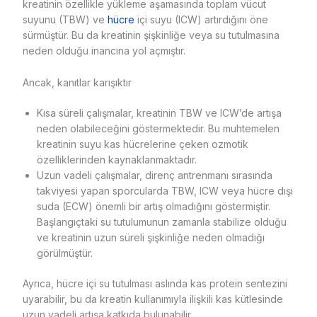
kreatinin özellikle yükleme aşamasında toplam vücut
suyunu (TBW) ve
hücre
içi suyu (ICW) artırdığını öne
sürmüştür. Bu da kreatinin şişkinliğe veya su tutulmasına
neden olduğu inancına yol açmıştır.
Ancak, kanıtlar karışıktır
Kısa süreli çalışmalar, kreatinin TBW ve ICW’de artışa
neden olabileceğini göstermektedir. Bu muhtemelen
kreatinin suyu kas hücrelerine çeken ozmotik
özelliklerinden kaynaklanmaktadır.
Uzun vadeli çalışmalar, direnç antrenmanı sırasında
takviyesi yapan sporcularda TBW, ICW veya hücre dışı
suda (ECW) önemli bir artış olmadığını göstermiştir.
Başlangıçtaki su tutulumunun zamanla stabilize olduğu
ve kreatinin uzun süreli şişkinliğe neden olmadığı
görülmüştür.
Ayrıca, hücre içi su tutulması aslında kas protein sentezini
uyarabilir, bu da kreatin kullanımıyla ilişkili kas kütlesinde
uzun vadeli artışa katkıda bulunabilir.