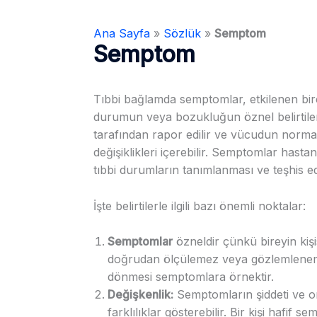
Ana Sayfa
»
Sözlük
»
Semptom
Semptom
Tıbbi bağlamda semptomlar, etkilenen bire
durumun veya bozukluğun öznel belirtileri
tarafından rapor edilir ve vücudun normal i
değişiklikleri içerebilir. Semptomlar hastanı
tıbbi durumların tanımlanması ve teşhis ed
İşte belirtilerle ilgili bazı önemli noktalar:
Semptomlar
özneldir çünkü bireyin kişi
doğrudan ölçülemez veya gözlemleneme
dönmesi semptomlara örnektir.
Değişkenlik:
Semptomların şiddeti ve or
farklılıklar gösterebilir. Bir kişi hafif