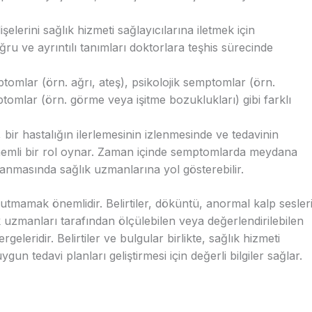
işelerini sağlık hizmeti sağlayıcılarına iletmek için
u ve ayrıntılı tanımları doktorlara teşhis sürecinde
omlar (örn. ağrı, ateş), psikolojik semptomlar (örn.
omlar (örn. görme veya işitme bozuklukları) gibi farklı
ir hastalığın ilerlemesinin izlenmesinde ve tedavinin
önemli bir rol oynar. Zaman içinde semptomlarda meydana
rlanmasında sağlık uzmanlarına yol gösterebilir.
unutmamak önemlidir. Belirtiler, döküntü, anormal kalp sesler
k uzmanları tarafından ölçülebilen veya değerlendirilebilen
geleridir. Belirtiler ve bulgular birlikte, sağlık hizmeti
un tedavi planları geliştirmesi için değerli bilgiler sağlar.