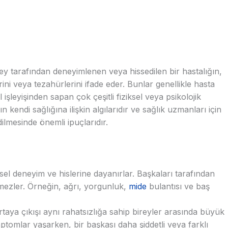
y tarafından deneyimlenen veya hissedilen bir hastalığın,
ni veya tezahürlerini ifade eder. Bunlar genellikle hasta
şleyişinden sapan çok çeşitli fiziksel veya psikolojik
n kendi sağlığına ilişkin algılarıdır ve sağlık uzmanları için
ilmesinde önemli ipuçlarıdır.
sel deneyim ve hislerine dayanırlar. Başkaları tarafından
zler. Örneğin, ağrı, yorgunluk,
mide
bulantısı ve baş
taya çıkışı aynı rahatsızlığa sahip bireyler arasında büyük
 semptomlar yaşarken, bir başkası daha şiddetli veya farklı