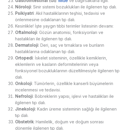
Gastrointestinal (GI)
:
Mide
ve bağırsaklarla ilgili.
Nöroloji
: Sinir sistemi bozuklukları ile ilgilenen tıp dalı.
Psikiyatri
: Akıl hastalıklarının teşhisi, tedavisi ve
önlenmesine odaklanan tıp dalı.
Kesinlikle! İşte yaygın tıbbi terimler listesinin devamı:
Oftalmoloji
: Gözün anatomisi, fonksiyonları ve
hastalıkları ile ilgilenen tıp dalı.
Dermatoloji
: Deri, saç ve tırnaklara ve bunların
hastalıklarına odaklanan tıp dalı.
Ortopedi
: İskelet sisteminin, özellikle kemiklerin,
eklemlerin ve kasların deformitelerinin veya
fonksiyonel bozukluklarının düzeltilmesiyle ilgilenen tıp
dalı.
Onkoloji
: Tümörlerin, özellikle kanserli büyümelerin
incelenmesi ve tedavisi.
Nefroloji
: Böbreklerin yapısı, işlevi ve hastalıkları ile
ilgilenen tıp dalı.
Jinekoloji
: Kadın üreme sisteminin sağlığı ile ilgilenen
tıp dalı.
Obstetrik
: Hamilelik, doğum ve doğum sonrası
dönemle ilgilenen tıp dalı.