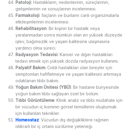
Patoloji
: Hastalıkların, nedenlerinin, süreçlerinin,
gelişimlerinin ve sonuçlarının incelenmesi.
Farmakoloji
: İlaçların ve bunların canlı organizmalarla
etkileşimlerinin incelenmesi.
Rehabilitasyon
: Bir kişinin bir hastalık veya
yaralanmadan sonra mümkün olan en yüksek düzeyde
işlev, bağımsızlık ve yaşam kalitesine ulaşmasına
yardımcı olma süreci.
Radyasyon Tedavisi
: Kanser ve diğer hastalıkları
tedavi etmek için yüksek dozda radyasyon kullanımı.
Palyatif Bakım
: Ciddi hastalıkları olan bireyler için
semptomları hafifletmeye ve yaşam kalitesini artırmaya
odaklanan tıbbi bakım.
Yoğun Bakım Ünitesi (YBÜ)
: Bir hastane bünyesinde
yoğun bakım tıbbı sağlayan özel bir bölüm.
Tıbbi Görüntüleme
: Klinik analiz ve tıbbi müdahale için
bir vücudun iç kısmının görsel temsillerini oluşturmak
için kullanılan teknikler.
Homeostaz
: Vücudun dış değişikliklere rağmen
istikrarlı bir iç ortamı sürdürme yeteneği.