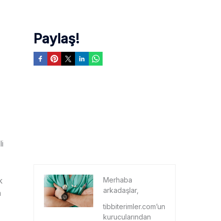
Paylaş!
i
Merhaba
k
arkadaşlar,
n
tibbiterimler.com’un
kurucularından