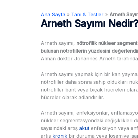
Ana Sayfa
»
Tanı & Testler
»
Arneth Sayı
Arneth Sayımı Nedir
Arneth sayımı,
nötrofilik nükleer segment
bulunan nötrofillerin yüzdesini değerlendirm
Alman doktor Johannes Arneth tarafından
Arneth sayımı yapmak için bir kan yaymas
nötrofiller daha sonra sahip oldukları nükle
nötrofiller bant veya bıçak hücreleri olar
hücreler olarak adlandırılır.
Arneth sayımı, enfeksiyonlar, enflamasyon 
nükleer segmentasyondaki değişiklikleri de
sayısındaki artış
akut
enfeksiyon veya enfl
artış
kronik
bir duruma veya lösemiye işare