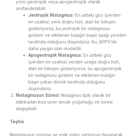
yönü geotropik veya apogeotropik olarak
sınıflandırılabilir.
Jeotropik Nistagmus:
En üstteki göz (yerden
en uzakta) yere doğru hızlı, atan bir bileşen
gösteriyorsa, bu jeotropik bir nistagmusu
gösterir ve etkilenen kulağın başın aşağı çevrilen
tarafında olduğunu düşündürür. Bu, BPPV’de
daha yaygın olan modeldir.
Apogeotropik Nistagmus:
En üstteki göz
(yerden en uzakta) yerden uzağa doğru hızlı,
atan bir bileşen gösteriyorsa, bu apogeotropik
bir nistagmusu gösterir ve etkilenen kulağın
başın yukarı dönük tarafında olduğunu
düşündürür.
Nistagmusun Süresi:
Nistagmus tipik olarak bir
dakikadan kısa sürer ancak yoğunluğu ve süresi
değişebilir.
Teşhis
Nistagmusun yönüne ve eşlik eden vertigoya dayanarak,