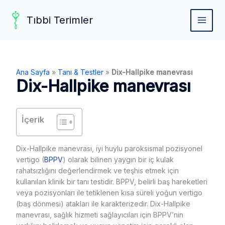
Skip
to
Tıbbi Terimler
MAIN
content
MEN
Ana Sayfa
»
Tanı & Testler
»
Dix-Hallpike manevrası
Dix-Hallpike manevrası
İçerik
Dix-Hallpike manevrası, iyi huylu paroksismal pozisyonel
vertigo (
BPPV
) olarak bilinen yaygın bir iç kulak
rahatsızlığını değerlendirmek ve teşhis etmek için
kullanılan klinik bir tanı testidir. BPPV, belirli baş hareketleri
veya pozisyonları ile tetiklenen kısa süreli yoğun vertigo
(baş dönmesi) atakları ile karakterizedir. Dix-Hallpike
manevrası, sağlık hizmeti sağlayıcıları için BPPV’nin