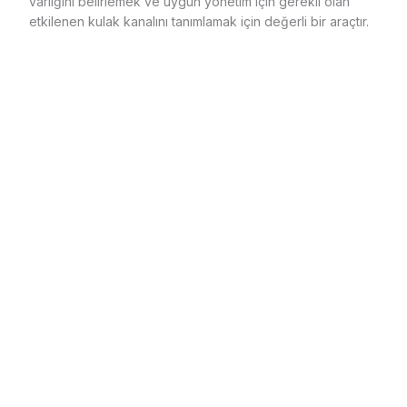
varlığını belirlemek ve uygun yönetim için gerekli olan
etkilenen kulak kanalını tanımlamak için değerli bir araçtır.