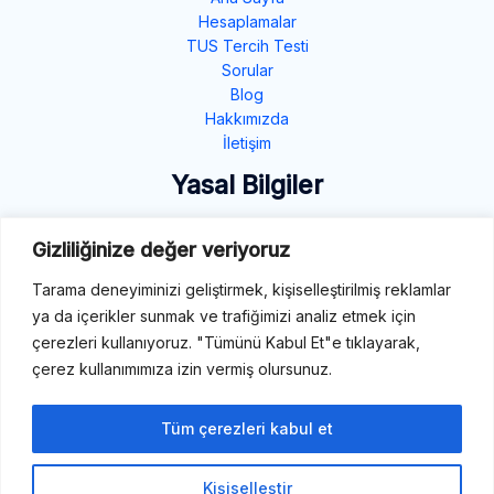
Hesaplamalar
TUS Tercih Testi
Sorular
Blog
Hakkımızda
İletişim
Yasal Bilgiler
Gizlilik Politikası
Gizliliğinize değer veriyoruz
Çerez Politikası
Tarama deneyiminizi geliştirmek, kişiselleştirilmiş reklamlar
Şartlar ve Koşullar
ya da içerikler sunmak ve trafiğimizi analiz etmek için
İletişim
çerezleri kullanıyoruz. "Tümünü Kabul Et"e tıklayarak,
çerez kullanımımıza izin vermiş olursunuz.
E-Mail: destek@tibbiterimler.com
LinkedIn
Tüm çerezleri kabul et
Kişiselleştir