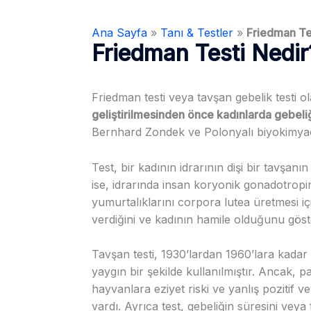
Ana Sayfa
»
Tanı & Testler
»
Friedman Te
Friedman Testi Nedir
Friedman testi veya tavşan gebelik testi ol
geliştirilmesinden önce kadınlarda gebeliği 
Bernhard Zondek ve Polonyalı biyokimyacı 
Test, bir kadının idrarının dişi bir tavşanı
ise, idrarında insan koryonik gonadotro
yumurtalıklarını corpora lutea üretmesi iç
verdiğini ve kadının hamile olduğunu göste
Tavşan testi, 1930’lardan 1960’lara kadar h
yaygın bir şekilde kullanılmıştır. Ancak, 
hayvanlara eziyet riski ve yanlış pozitif ve
vardı. Ayrıca test, gebeliğin süresini veya