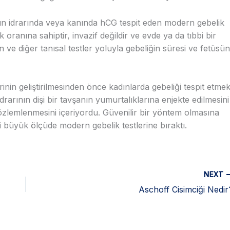
nın idrarında veya kanında hCG tespit eden modern gebelik
k oranına sahiptir, invazif değildir ve evde ya da tıbbi bir
on ve diğer tanısal testler yoluyla gebeliğin süresi ve fetüsün
rinin geliştirilmesinden önce kadınlarda gebeliği tespit etme
n idrarının dişi bir tavşanın yumurtalıklarına enjekte edilmesini
gözlemlenmesini içeriyordu. Güvenilir bir yöntem olmasına
i büyük ölçüde modern gebelik testlerine bıraktı.
NEXT
Aschoff Cisimciği Nedir