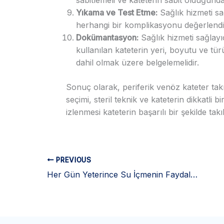
Yıkama ve Test Etme:
Sağlık hizmeti sağ
herhangi bir komplikasyonu değerlendir
Dokümantasyon:
Sağlık hizmeti sağlayıcı
kullanılan kateterin yeri, boyutu ve tür
dahil olmak üzere belgelemelidir.
Sonuç olarak, periferik venöz kateter tak
seçimi, steril teknik ve kateterin dikkatli b
izlenmesi kateterin başarılı bir şekilde ta
PREVIOUS
Her Gün Yeterince Su İçmenin Faydaları – Hidrasyon Sağlığınız İçin Neden Önemlidir?