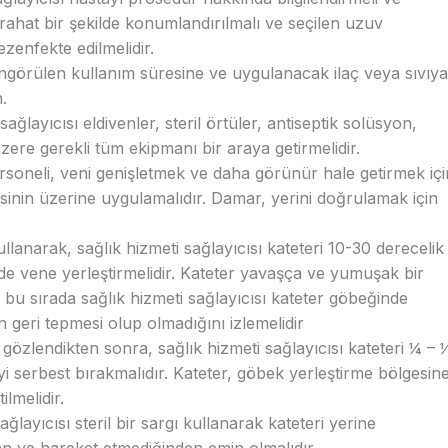
a rahat bir şekilde konumlandırılmalı ve seçilen uzuv
zenfekte edilmelidir.
örülen kullanım süresine ve uygulanacak ilaç veya sıvıya
.
sağlayıcısı eldivenler, steril örtüler, antiseptik solüsyon,
zere gerekli tüm ekipmanı bir araya getirmelidir.
rsoneli, veni genişletmek ve daha görünür hale getirmek içi
sinin üzerine uygulamalıdır. Damar, yerini doğrulamak için
kullanarak, sağlık hizmeti sağlayıcısı kateteri 10-30 derecelik
de vene yerleştirmelidir. Kateter yavaşça ve yumuşak bir
i, bu sırada sağlık hizmeti sağlayıcısı kateter göbeğinde
n geri tepmesi olup olmadığını izlemelidir
gözlendikten sonra, sağlık hizmeti sağlayıcısı kateteri ¼ – 
yi serbest bırakmalıdır. Kateter, göbek yerleştirme bölgesin
lmelidir.
ağlayıcısı steril bir sargı kullanarak kateteri yerine
an ve hareket etmediğinden emin olmalıdır.