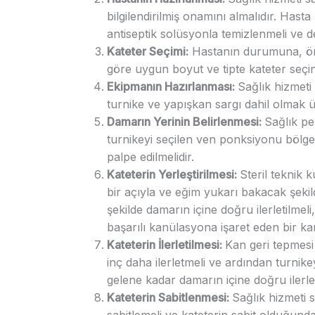
bilgilendirilmiş onamını almalıdır. Hast
antiseptik solüsyonla temizlenmeli ve de
Kateter Seçimi:
Hastanın durumuna, öng
göre uygun boyut ve tipte kateter seçin
Ekipmanın Hazırlanması:
Sağlık hizmeti 
turnike ve yapışkan sargı dahil olmak ü
Damarın Yerinin Belirlenmesi:
Sağlık pe
turnikeyi seçilen ven ponksiyonu bölge
palpe edilmelidir.
Kateterin Yerleştirilmesi:
Steril teknik 
bir açıyla ve eğim yukarı bakacak şekil
şekilde damarın içine doğru ilerletilmel
başarılı kanülasyona işaret eden bir ka
Kateterin İlerletilmesi:
Kan geri tepmesi 
inç daha ilerletmeli ve ardından turnike
gelene kadar damarın içine doğru ilerleti
Kateterin Sabitlenmesi:
Sağlık hizmeti s
sabitlemeli ve kateterin sabit olduğund