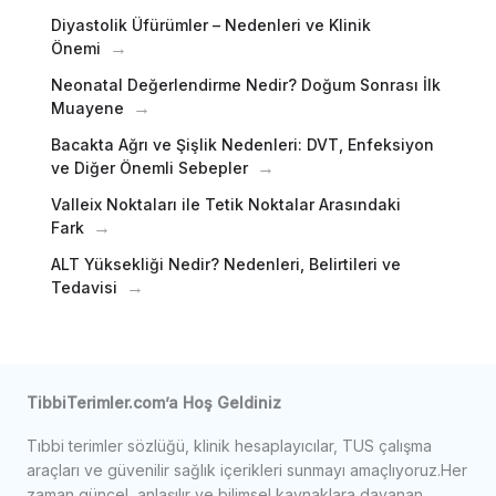
Diyastolik Üfürümler – Nedenleri ve Klinik
Önemi
Neonatal Değerlendirme Nedir? Doğum Sonrası İlk
Muayene
Bacakta Ağrı ve Şişlik Nedenleri: DVT, Enfeksiyon
ve Diğer Önemli Sebepler
Valleix Noktaları ile Tetik Noktalar Arasındaki
Fark
ALT Yüksekliği Nedir? Nedenleri, Belirtileri ve
Tedavisi
TibbiTerimler.com’a Hoş Geldiniz
Tıbbi terimler sözlüğü, klinik hesaplayıcılar, TUS çalışma
araçları ve güvenilir sağlık içerikleri sunmayı amaçlıyoruz.Her
zaman güncel, anlaşılır ve bilimsel kaynaklara dayanan