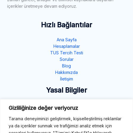
içerikler üretmeye devam ediyoruz.
Hızlı Bağlantılar
Ana Sayfa
Hesaplamalar
TUS Tercih Testi
Sorular
Blog
Hakkımızda
İletişim
Yasal Bilgiler
Gizlilik Politikası
Gizliliğinize değer veriyoruz
Çerez Politikası
Şartlar ve Koşullar
Tarama deneyiminizi geliştirmek, kişiselleştirilmiş reklamlar
ya da içerikler sunmak ve trafiğimizi analiz etmek için
İletişim
çerezleri kullanıyoruz. "Tümünü Kabul Et"e tıklayarak,