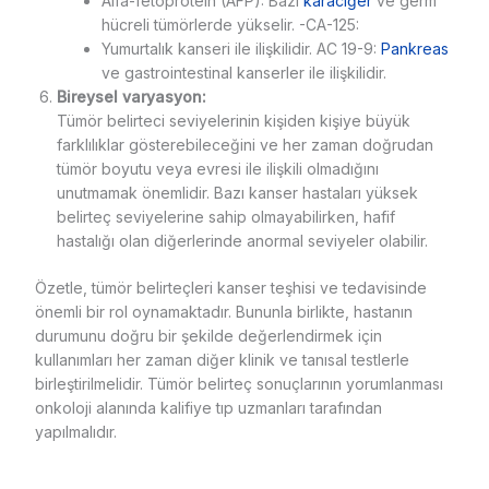
Alfa-fetoprotein (AFP): Bazı
karaciğer
ve germ
hücreli tümörlerde yükselir. -CA-125:
Yumurtalık kanseri ile ilişkilidir. AC 19-9:
Pankreas
ve gastrointestinal kanserler ile ilişkilidir.
Bireysel varyasyon:
Tümör belirteci seviyelerinin kişiden kişiye büyük
farklılıklar gösterebileceğini ve her zaman doğrudan
tümör boyutu veya evresi ile ilişkili olmadığını
unutmamak önemlidir. Bazı kanser hastaları yüksek
belirteç seviyelerine sahip olmayabilirken, hafif
hastalığı olan diğerlerinde anormal seviyeler olabilir.
Özetle, tümör belirteçleri kanser teşhisi ve tedavisinde
önemli bir rol oynamaktadır. Bununla birlikte, hastanın
durumunu doğru bir şekilde değerlendirmek için
kullanımları her zaman diğer klinik ve tanısal testlerle
birleştirilmelidir. Tümör belirteç sonuçlarının yorumlanması
onkoloji alanında kalifiye tıp uzmanları tarafından
yapılmalıdır.