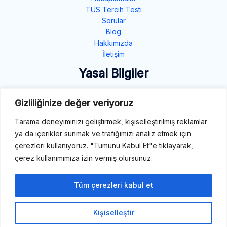
TUS Tercih Testi
Sorular
Blog
Hakkımızda
İletişim
Yasal Bilgiler
Gizlilik Politikası
Gizliliğinize değer veriyoruz
Çerez Politikası
Şartlar ve Koşullar
Tarama deneyiminizi geliştirmek, kişiselleştirilmiş reklamlar
ya da içerikler sunmak ve trafiğimizi analiz etmek için
İletişim
çerezleri kullanıyoruz. "Tümünü Kabul Et"e tıklayarak,
çerez kullanımımıza izin vermiş olursunuz.
E-Mail: destek@tibbiterimler.com
LinkedIn
Tüm çerezleri kabul et
Kişiselleştir