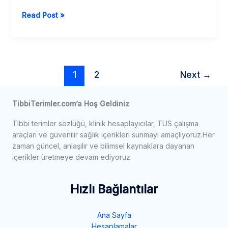
mı?
Kızıl
Read Post »
adam
sendromu
1
2
Next
→
TibbiTerimler.com’a Hoş Geldiniz
Tıbbi terimler sözlüğü, klinik hesaplayıcılar, TUS çalışma
araçları ve güvenilir sağlık içerikleri sunmayı amaçlıyoruz.Her
zaman güncel, anlaşılır ve bilimsel kaynaklara dayanan
içerikler üretmeye devam ediyoruz.
Hızlı Bağlantılar
Ana Sayfa
Hesaplamalar