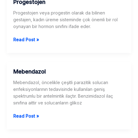
Progestojen
Progestojen veya progestin olarak da bilinen
gestajen, kadın üreme sisteminde çok önemli bir rol
oynayan bir hormon sınıfını ifade eder.
Progestojen
Read Post »
Mebendazol
Mebendazol, öncelikle çeşitli parazitik solucan
enfeksiyonlarının tedavisinde kullanılan geniş
spektrumlu bir antelmintik ilaçtır. Benzimidazol ilaç
sınıfına aittir ve solucanların glikoz
Mebendazol
Read Post »