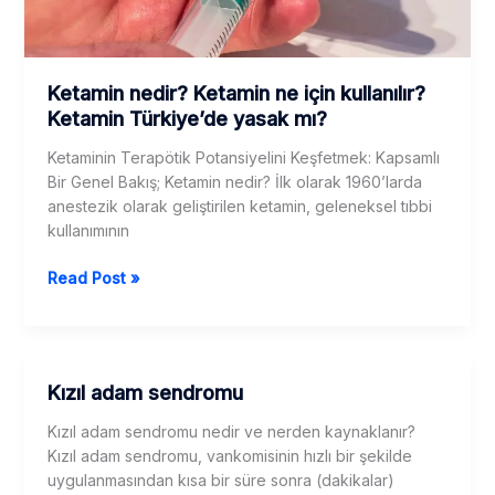
Ketamin nedir? Ketamin ne için kullanılır?
Ketamin Türkiye’de yasak mı?
Ketaminin Terapötik Potansiyelini Keşfetmek: Kapsamlı
Bir Genel Bakış; Ketamin nedir? İlk olarak 1960’larda
anestezik olarak geliştirilen ketamin, geleneksel tıbbi
kullanımının
Ketamin
Read Post »
nedir?
Ketamin
ne
için
Kızıl adam sendromu
kullanılır?
Ketamin
Kızıl adam sendromu nedir ve nerden kaynaklanır?
Türkiye’de
Kızıl adam sendromu, vankomisinin hızlı bir şekilde
yasak
uygulanmasından kısa bir süre sonra (dakikalar)