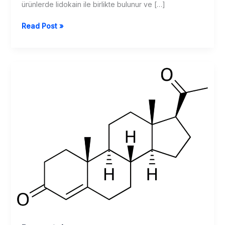
ürünlerde lidokain ile birlikte bulunur ve […]
Tribenosid
Read Post »
Nedir?
Etkisi,
Kullanımı,
Yan
Etkileri