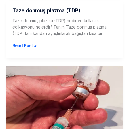
Için
Taze donmuş plazma (TDP)
Kapsamlı
Bir
Taze donmuş plazma (TDP) nedir ve kullanım
Kılavuz
edikasyonu nelerdir? Tanım Taze donmuş plazma
(TDP) tam kandan ayrıştırılarak bağıştan kısa bir
Taze
Read Post »
donmuş
plazma
(TDP)