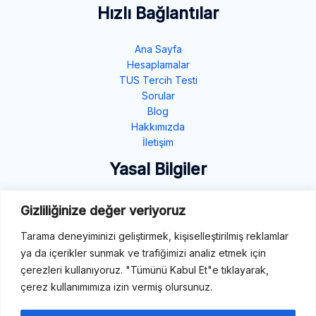
Hızlı Bağlantılar
Ana Sayfa
Hesaplamalar
TUS Tercih Testi
Sorular
Blog
Hakkımızda
İletişim
Yasal Bilgiler
Gizlilik Politikası
Gizliliğinize değer veriyoruz
Çerez Politikası
Tarama deneyiminizi geliştirmek, kişiselleştirilmiş reklamlar
Şartlar ve Koşullar
ya da içerikler sunmak ve trafiğimizi analiz etmek için
İletişim
çerezleri kullanıyoruz. "Tümünü Kabul Et"e tıklayarak,
çerez kullanımımıza izin vermiş olursunuz.
E-Mail: destek@tibbiterimler.com