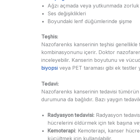
Ağzı açmada veya yutkunmada zorluk
Ses değişiklikleri
Boyundaki lenf düğümlerinde şişme
Teşhis:
Nazofarenks kanserinin teşhisi genellikle f
kombinasyonunu içerir. Doktor nazofaren
inceleyebilir. Kanserin boyutunu ve vücudu
biyopsi
veya PET taraması gibi ek testler ya
Tedavi:
Nazofarenks kanserinin tedavisi tümörün y
durumuna da bağlıdır. Bazı yaygın tedaviler
Radyasyon tedavisi:
Radyasyon tedavisi 
hücrelerini öldürmek için tek başına veya
Kemoterapi
: Kemoterapi, kanser hücre
küçültmek için kullanılabilir.